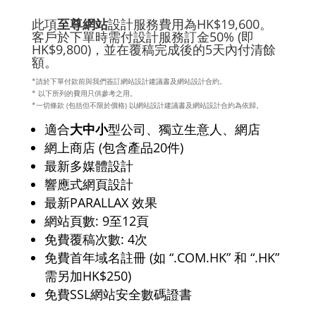
格
範
圍：
此項
至尊網站
設計服務費用為HK$19,600。
$250.00
客戶於下單時需付設計服務訂金50% (即
到
HK$9,800)，並在覆稿完成後的5天內付清餘
$9,800.
額。
*請於下單付款前與我們簽訂網站設計建議書及網站設計合約。
* 以下所列的費用只供參考之用。
*一切條款 (包括但不限於價格) 以網站設計建議書及網站設計合約為依歸。
適合
大中小
型公司、獨立生意人、網店
網上商店 (包含產品20件)
最新多媒體設計
響應式網頁設計
最新PARALLAX 效果
網站頁數: 9至12頁
免費覆稿次數: 4次
免費首年域名註冊 (如 “.COM.HK” 和 “.HK”
需另加HK$250)
免費SSL網站安全數碼證書