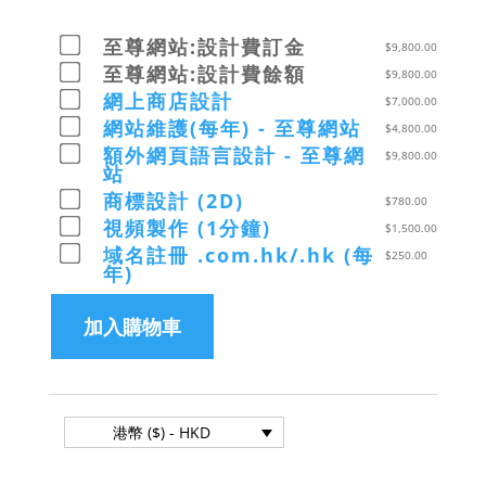
以
至尊網站:設計費訂金
$
9,800.00
$9,800.00
以
至尊網站:設計費餘額
$
9,800.00
購
$9,800.00
以
買
網上商店設計
$
7,000.00
購
$7,000.00
其
以
買
網站維護(每年) - 至尊網站
$
4,800.00
購
中
$4,800.00
其
以
買
額外網頁語言設計 - 至尊網
一
$
9,800.00
購
中
$9,800.00
其
站
個
買
一
購
中
至
以
其
商標設計 (2D)
個
$
780.00
買
一
尊
$780.00
中
至
以
其
視頻製作 (1分鐘)
個
網
$
1,500.00
購
一
尊
$1,500.00
中
網
站:
以
買
域名註冊 .com.hk/.hk (每
個
網
$
250.00
購
一
上
設
$250.00
其
年)
網
站:
買
個
商
計
購
中
站
設
其
額
店
費
買
一
維
計
中
外
設
訂
加入購物車
其
個
護
費
一
網
計
金
中
商
(每
餘
個
頁
一
標
年)
額
視
語
個
設
-
頻
言
域
計
至
製
設
名
(2D)
尊
作
計
港幣 ($) - HKD
註
網
(1
-
冊
站
分
至
.com.hk/.hk
鐘)