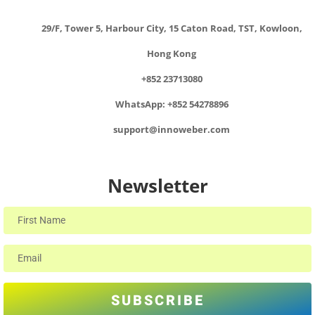
29/F, Tower 5, Harbour City, 15 Caton Road, TST, Kowloon,
Hong Kong
+852 23713080
WhatsApp: +852 54278896
support@innoweber.com
Newsletter
SUBSCRIBE