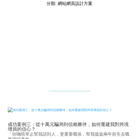
尊
(每
分類:
網站網頁設計方案
網
年)
站
成功案例三：從十萬元騙局到信賴夥伴，如何重建我對跨境
增員的信心？
「你哋唔單止幫我請到人，更重要嘅係，幫我搵返兩年前失去嘅