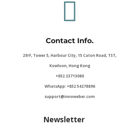

Contact Info.
29/F, Tower 5, Harbour City, 15 Caton Road, TST,
Kowloon, Hong Kong
+852 23713080
WhatsApp: +852 54278896
support@innoweber.com
Newsletter