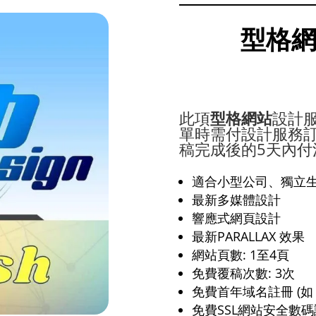
型格網
此項
型格網站
設計服
單時需付設計服務訂金5
稿完成後的5天內付
適合小型公司、獨立
最新多媒體設計
響應式網頁設計
最新PARALLAX 效果
網站頁數: 1至4頁
免費覆稿次數: 3次
免費首年域名註冊 (如 “.C
免費SSL網站安全數