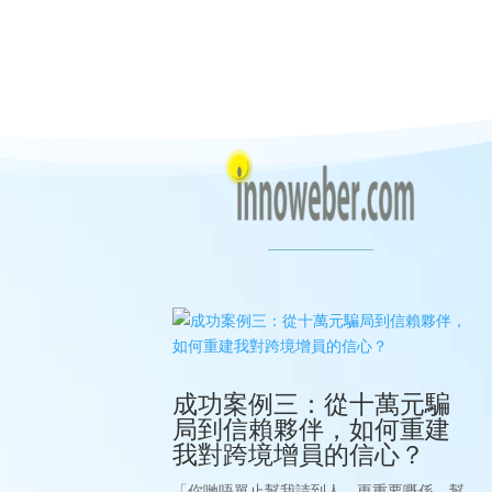
成功案例三：從十萬元騙
局到信賴夥伴，如何重建
我對跨境增員的信心？
「你哋唔單止幫我請到人，更重要嘅係，幫