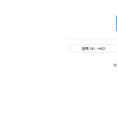
型
格
網
站:
港幣 ($) - HKD
設
計
費
分
訂
金
數
量