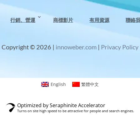
行銷、營運
商標影片
有用資源
聯絡
Copyright © 2026 |
innoweber.com
|
Privacy Policy
English
繁體中文
Optimized by Seraphinite Accelerator
Turns on site high speed to be attractive for people and search engines.