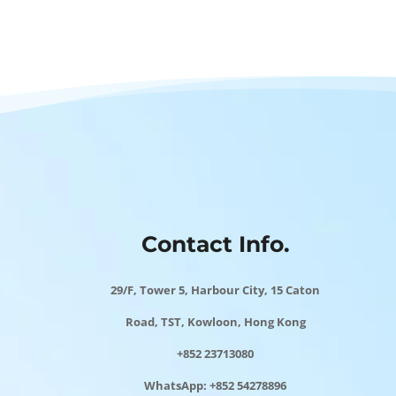
Contact Info.
29/F, Tower 5, Harbour City, 15 Caton
Road, TST, Kowloon, Hong Kong
+852 23713080
WhatsApp: +852 54278896