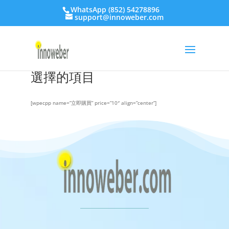
WhatsApp (852) 54278896
support@innoweber.com
選擇的項目
[wpecpp name=”立即購買” price=”10″ align=”center”]