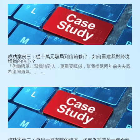
成功案例三：從十萬元騙局到信賴夥伴，如何重建我對跨境
增員的信心？
「你哋唔單止幫我請到人，更重要嘅係，幫我搵返兩年前失去嘅
希望同勇氣。」 ...
成功案例二：每日一杯咖啡的成本，如何為我開啟一個全新